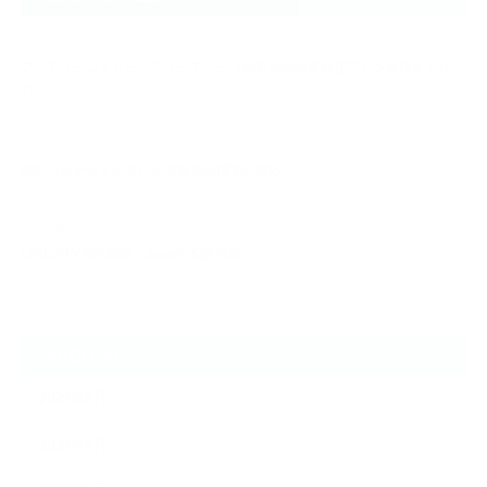
2020.06.03
フィデューシャリー・デューティー（顧客本位の業務運営）を実践するた
め…
2020.04.28
新型コロナウィルスによる各金融機関の対応
2020.04.09
LINEのTV電話相談、Zoomの相談開始
ARCHIVE
2020年6月
2020年4月