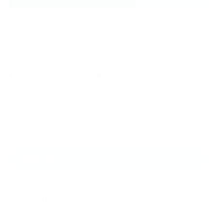
2020.06.03
フィデューシャリー・デューティー（顧客本位の業務運営）を実践するた
め…
2020.04.28
新型コロナウィルスによる各金融機関の対応
2020.04.09
LINEのTV電話相談、Zoomの相談開始
ARCHIVE
2020年6月
2020年4月